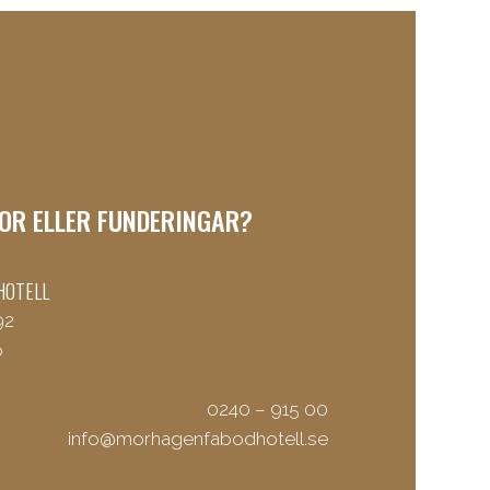
OR ELLER FUNDERINGAR?
HOTELL
92
ö
0240 – 915 00
info@morhagenfabodhotell.se