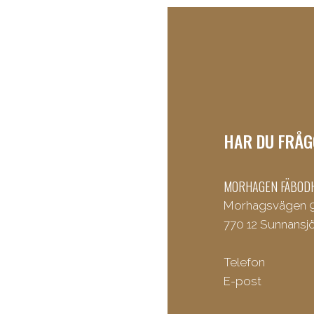
HAR DU FRÅG
MORHAGEN FÄBOD
Morhagsvägen 
770 12 Sunnansj
Telefon
E-post