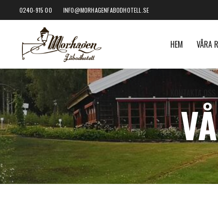
0240-915 00
INFO@MORHAGENFABODHOTELL.SE
HEM
VÅRA 
KONTAKTA OSS
VÅ