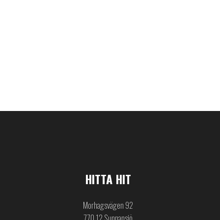
HITTA HIT
Morhagsvägen 92
770 12 Sunnansjö