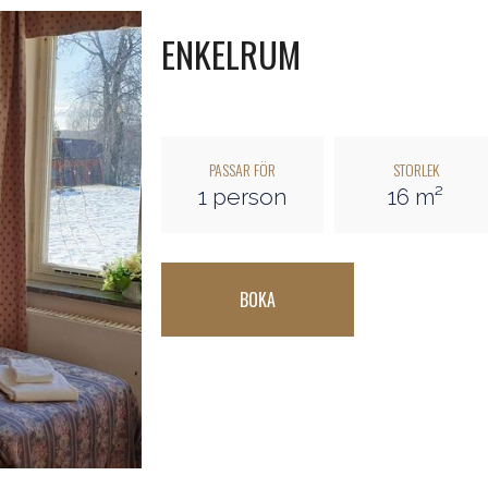
ENKELRUM
PASSAR FÖR
STORLEK
1 person
16 m²
BOKA